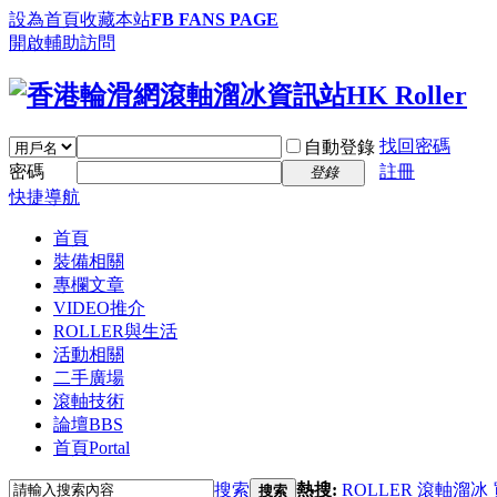
設為首頁
收藏本站
FB FANS PAGE
開啟輔助訪問
找回密碼
自動登錄
密碼
註冊
登錄
快捷導航
首頁
裝備相關
專欄文章
VIDEO推介
ROLLER與生活
活動相關
二手廣場
滾軸技術
論壇
BBS
首頁
Portal
搜索
熱搜:
ROLLER
滾軸溜冰
搜索